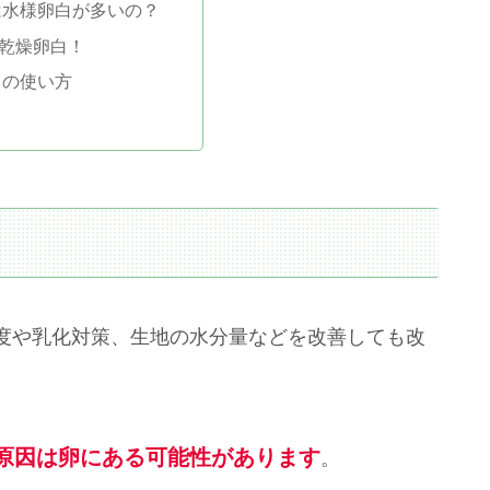
は水様卵白が多いの？
乾燥卵白！
白の使い方
度や乳化対策、生地の水分量などを改善しても改
原因は卵にある可能性があります
。