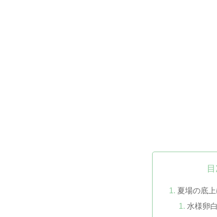
目
夏場の底上
水様卵