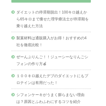
ダイエットの停滞期脱出！100キロ越えか
ら65キロまで痩せた理学療法士が停滞期を
乗り越えた方法
製菓材料は通販購入がお得！おすすめの4
社を徹底比較！
ぜーんぶりんご！！ジューシーなりんごシ
フォンの作り方🍎
１００キロ越えたデブのダイエットにもプ
ロテインは有用だった！
シフォンケーキがうまく膨らまない理由
は？原因とふわふわにするコツを紹介