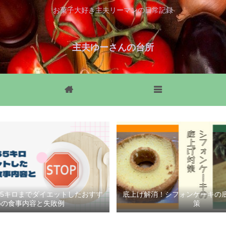
お菓子大好き主夫リーマンの日常記録
主夫ゆーさんの台所
HOME
MENU
ら65キロまでダイエットしたおすす
底上げ解消！シフォンケーキの
めの食事内容と失敗例
策