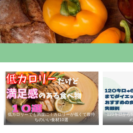
低カロリーでも満腹に！カロリーが低くて腹持
120キロか
ちのいい食材10選