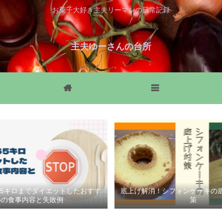
お菓子大好き主夫リーマンの日常記録
主夫ゆーさんの台所
HOME
MENU
ら65キロまでダイエットしたおすす
底上げ解消！シフォンケーキの
めの食事内容と失敗例
策