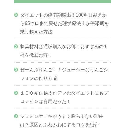
ダイエットの停滞期脱出！100キロ越えか
ら65キロまで痩せた理学療法士が停滞期を
乗り越えた方法
製菓材料は通販購入がお得！おすすめの4
社を徹底比較！
ぜーんぶりんご！！ジューシーなりんごシ
フォンの作り方🍎
１００キロ越えたデブのダイエットにもプ
ロテインは有用だった！
シフォンケーキがうまく膨らまない理由
は？原因とふわふわにするコツを紹介