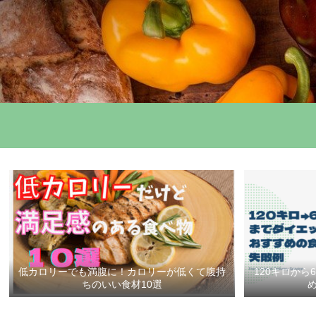
低カロリーでも満腹に！カロリーが低くて腹持
120キロか
ちのいい食材10選