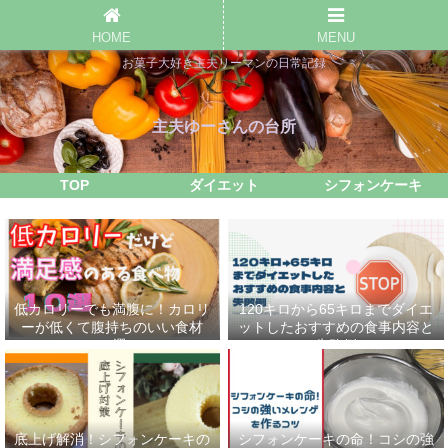
HOME
MENU
お菓子大好き主夫リーマンの日常記録
主夫ゆーさんの台所
TOP
ダイエット
シフォンケーキ
低カロリーでも満腹に！カロリ
120キロから65キロまでダイエ
ーが低くて腹持ちのいい食材
ットしたおすすめの食事内容と
10選
失敗例
底上げ解消！シフォンケーキの
シフォンケーキの命！コシの強