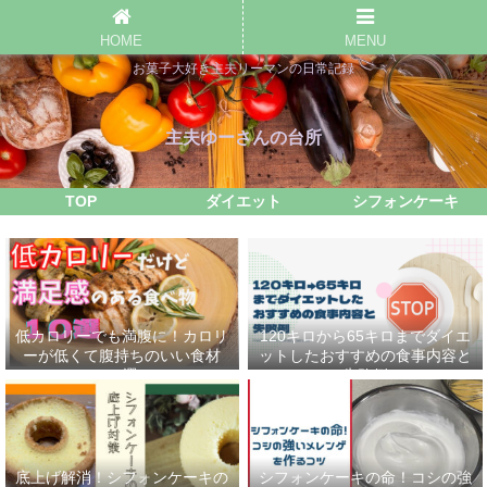
HOME
MENU
お菓子大好き主夫リーマンの日常記録
主夫ゆーさんの台所
TOP
ダイエット
シフォンケーキ
低カロリーでも満腹に！カロリ
120キロから65キロまでダイエ
ーが低くて腹持ちのいい食材
ットしたおすすめの食事内容と
10選
失敗例
底上げ解消！シフォンケーキの
シフォンケーキの命！コシの強