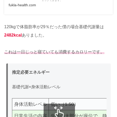
ェックできます。
fukla-health.com
120kgで体脂肪率が29％だった僕の場合基礎代謝量は
2482kcal
ありました。
これは一日じっと寝ていても消費するカロリーです。
推定必要エネルギー
基礎代謝×身体活動レベル
身体活動レベル
低い
（1.50）
日常生活の内容
生活の大部分が座位で、静的な