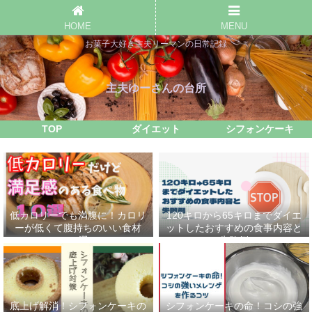
HOME
MENU
お菓子大好き主夫リーマンの日常記録
主夫ゆーさんの台所
TOP
ダイエット
シフォンケーキ
低カロリーでも満腹に！カロリ
120キロから65キロまでダイエ
ーが低くて腹持ちのいい食材
ットしたおすすめの食事内容と
10選
失敗例
底上げ解消！シフォンケーキの
シフォンケーキの命！コシの強