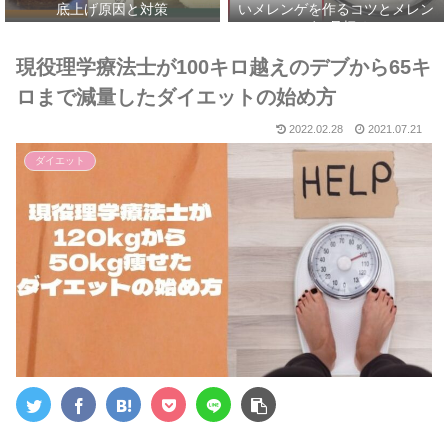
底上げ原因と対策
いメレンゲを作るコツとメレン
ゲの見極め
現役理学療法士が100キロ越えのデブから65キ
ロまで減量したダイエットの始め方
2022.02.28
2021.07.21
ダイエット